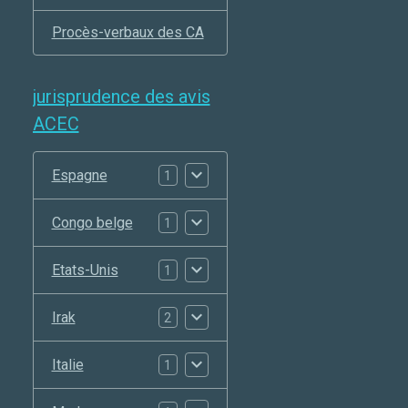
Procès-verbaux des CA
jurisprudence des avis
ACEC
Espagne
1
Congo belge
1
Etats-Unis
1
Irak
2
Italie
1